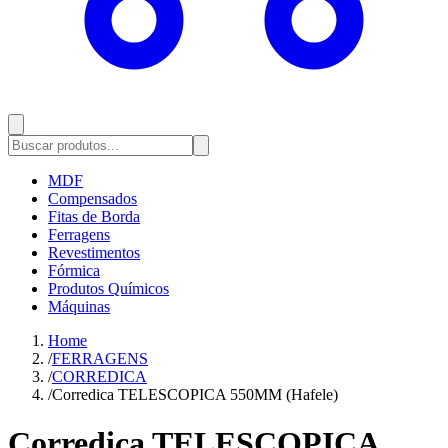
MDF
Compensados
Fitas de Borda
Ferragens
Revestimentos
Fórmica
Produtos Químicos
Máquinas
Home
/
FERRAGENS
/
CORREDICA
/
Corredica TELESCOPICA 550MM (Hafele)
Corredica TELESCOPICA