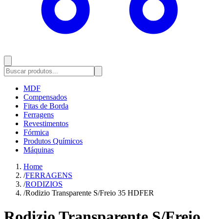
MDF
Compensados
Fitas de Borda
Ferragens
Revestimentos
Fórmica
Produtos Químicos
Máquinas
Home
/
FERRAGENS
/
RODIZIOS
/
Rodizio Transparente S/Freio 35 HDFER
Rodizio Transparente S/Freio