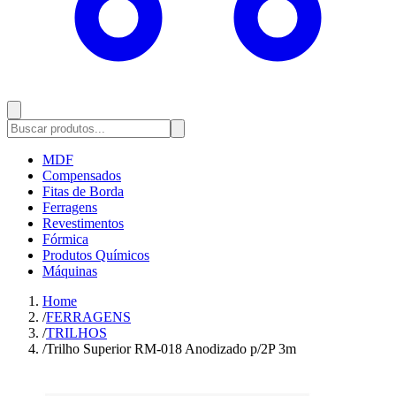
MDF
Compensados
Fitas de Borda
Ferragens
Revestimentos
Fórmica
Produtos Químicos
Máquinas
Home
/
FERRAGENS
/
TRILHOS
/
Trilho Superior RM-018 Anodizado p/2P 3m