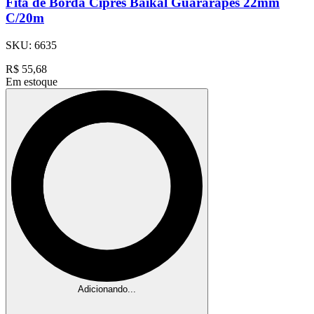
Fita de Borda Cipres Baikal Guararapes 22mm
C/20m
SKU:
6635
R$
55,68
Em estoque
Adicionando...