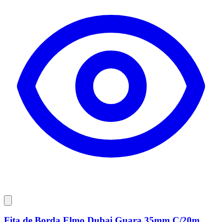
Fita de Borda Elmo Dubai Guara 35mm C/20m