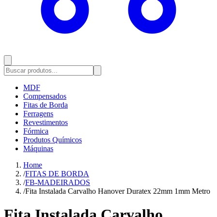
MDF
Compensados
Fitas de Borda
Ferragens
Revestimentos
Fórmica
Produtos Químicos
Máquinas
Home
/
FITAS DE BORDA
/
FB-MADEIRADOS
/
Fita Instalada Carvalho Hanover Duratex 22mm 1mm Metro
Fita Instalada Carvalho