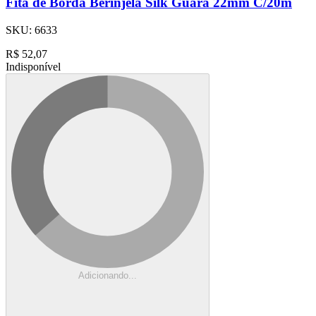
Fita de Borda Berinjela Silk Guara 22mm C/20m
SKU:
6633
R$
52,07
Indisponível
Adicionando...