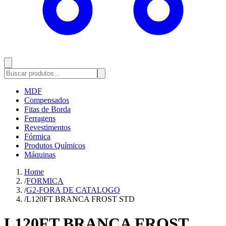
MDF
Compensados
Fitas de Borda
Ferragens
Revestimentos
Fórmica
Produtos Químicos
Máquinas
Home
/
FORMICA
/
G2-FORA DE CATALOGO
/
L120FT BRANCA FROST STD
L120FT BRANCA FROST