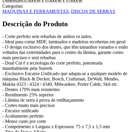
Dimensões:
0.000cm
x 0.000cm
x 0.000cm
Categorias:
MAQUINAS E FERRAMENTAS
,
DISCOS DE SERRAS
Descrição do Produto
- Corte perfeito sem rebarbas de ambos os lados.
- Ideal para cortar MDF, laminados e madeiras recobertas em geral
- O design exclusivo dos dentes, que têm tamanhos variados e estão
voltados das extremidades para o centro da lâmina, garante cortes
mais precisos e sem rebarbas
- Dual Cut é a tecnologia do corte perfeito, patenteada
mundialmente pela Starrett.
- Exclusivo Encaixe Unificado que adapta-se a qualquer modelo de
máquina Black & Decker, Bosch, Craftsman, DeWalt, Metabo,
Makita 4323 / 4324 / 4340, Milwaukee, Porter Cable, Skil etc.
- Dentes 170% mais resistentes
- Rendimento 25% superior
- Lâmina de serra à prova de estilhaçamento
- Cortes muito mais precisos
- Encaixe unificado
- Acabamento perfeito
- Menor custo por corte
- Comprimento x Largura x Espessura: 75 x 7,5 x 1,5 mm
- Tipo de Trava: Afiada