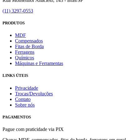
Rua Monsenhor Anacleto, 143 - Brás/SP
(11) 3297-0553
PRODUTOS
MDF
Compensados
Fitas de Borda
Ferragens
Químicos
Máquinas e Ferramentas
LINKS ÚTEIS
Privacidade
Trocas/Devoluções
Contato
Sobre nós
PAGAMENTOS
Pague com praticidade via PIX
Chapas MDF, compensados, fitas de borda, ferragens em geral,