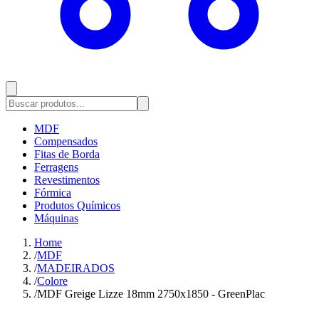
MDF
Compensados
Fitas de Borda
Ferragens
Revestimentos
Fórmica
Produtos Químicos
Máquinas
Home
/
MDF
/
MADEIRADOS
/
Colore
/
MDF Greige Lizze 18mm 2750x1850 - GreenPlac