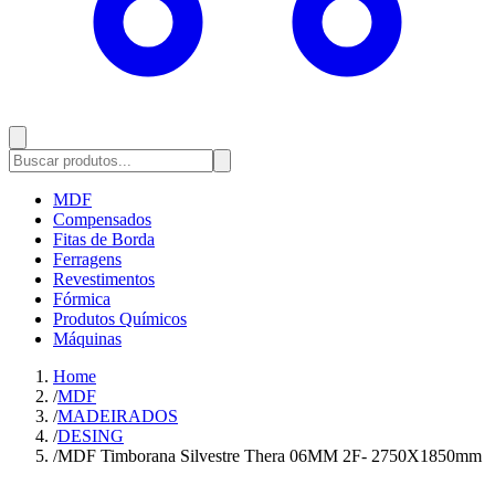
MDF
Compensados
Fitas de Borda
Ferragens
Revestimentos
Fórmica
Produtos Químicos
Máquinas
Home
/
MDF
/
MADEIRADOS
/
DESING
/
MDF Timborana Silvestre Thera 06MM 2F- 2750X1850mm