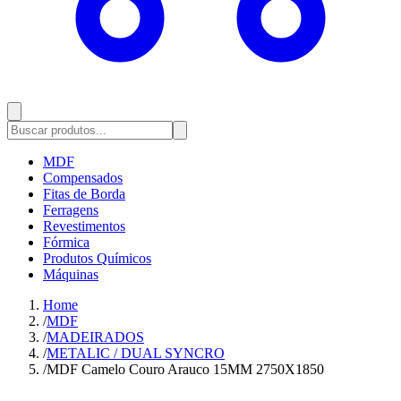
MDF
Compensados
Fitas de Borda
Ferragens
Revestimentos
Fórmica
Produtos Químicos
Máquinas
Home
/
MDF
/
MADEIRADOS
/
METALIC / DUAL SYNCRO
/
MDF Camelo Couro Arauco 15MM 2750X1850