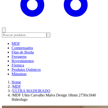
MDF
Compensados
Fitas de Borda
Ferragens
Revestimentos
Fórmica
Produtos Químicos
Máquinas
Home
/
MDF
/
ULTRA MADEIRADO
/
MDF Ultra Carvalho Malva Design 18mm 2750x1840
Hidrofugo