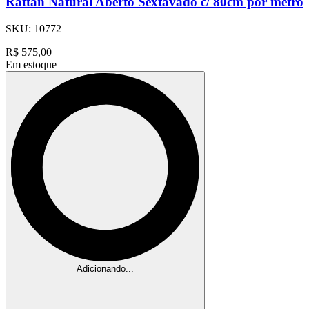
Rattan Natural Aberto Sextavado c/ 80cm por metro
SKU:
10772
R$
575,00
Em estoque
Adicionando...