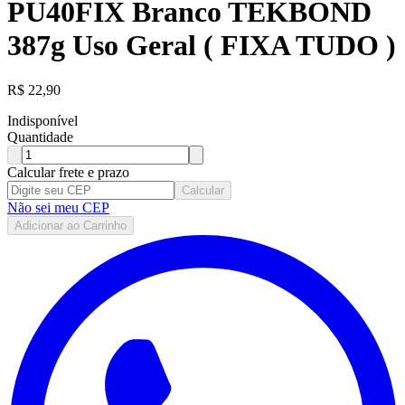
PU40FIX Branco TEKBOND
387g Uso Geral ( FIXA TUDO )
R$
22,90
Indisponível
Quantidade
Calcular frete e prazo
Calcular
Não sei meu CEP
Adicionar ao Carrinho