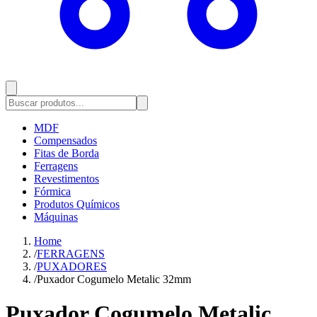
MDF
Compensados
Fitas de Borda
Ferragens
Revestimentos
Fórmica
Produtos Químicos
Máquinas
Home
/
FERRAGENS
/
PUXADORES
/
Puxador Cogumelo Metalic 32mm
Puxador Cogumelo Metalic