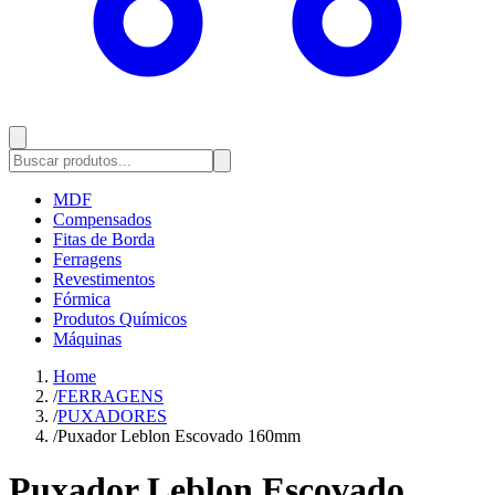
MDF
Compensados
Fitas de Borda
Ferragens
Revestimentos
Fórmica
Produtos Químicos
Máquinas
Home
/
FERRAGENS
/
PUXADORES
/
Puxador Leblon Escovado 160mm
Puxador Leblon Escovado