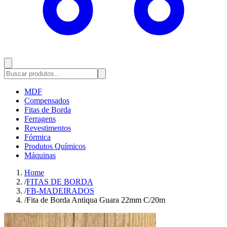
MDF
Compensados
Fitas de Borda
Ferragens
Revestimentos
Fórmica
Produtos Químicos
Máquinas
Home
/
FITAS DE BORDA
/
FB-MADEIRADOS
/
Fita de Borda Antiqua Guara 22mm C/20m