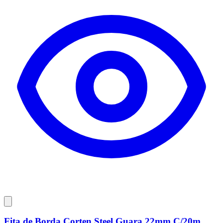
Fita de Borda Corten Steel Guara 22mm C/20m