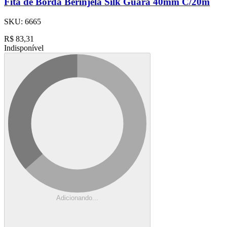
Fita de Borda Berinjela Silk Guara 40mm C/20m
SKU:
6665
R$
83,31
Indisponível
Adicionando...