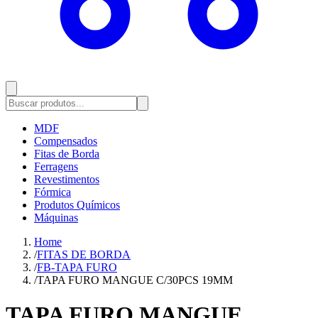
MDF
Compensados
Fitas de Borda
Ferragens
Revestimentos
Fórmica
Produtos Químicos
Máquinas
Home
/
FITAS DE BORDA
/
FB-TAPA FURO
/
TAPA FURO MANGUE C/30PCS 19MM
TAPA FURO MANGUE