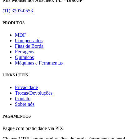
Rua Monsenhor Anacleto, 143 - Brás/SP
(11) 3297-0553
PRODUTOS
MDF
Compensados
Fitas de Borda
Ferragens
Químicos
Máquinas e Ferramentas
LINKS ÚTEIS
Privacidade
Trocas/Devoluções
Contato
Sobre nós
PAGAMENTOS
Pague com praticidade via PIX
Chapas MDF, compensados, fitas de borda, ferragens em geral,