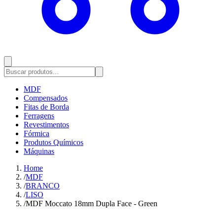
MDF
Compensados
Fitas de Borda
Ferragens
Revestimentos
Fórmica
Produtos Químicos
Máquinas
Home
/
MDF
/
BRANCO
/
LISO
/
MDF Moccato 18mm Dupla Face - Green