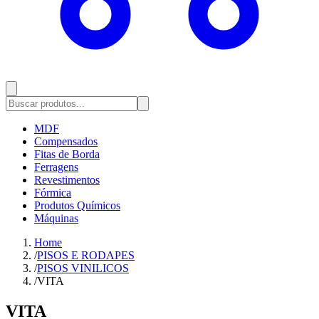
MDF
Compensados
Fitas de Borda
Ferragens
Revestimentos
Fórmica
Produtos Químicos
Máquinas
Home
/
PISOS E RODAPES
/
PISOS VINILICOS
/
VITA
VITA