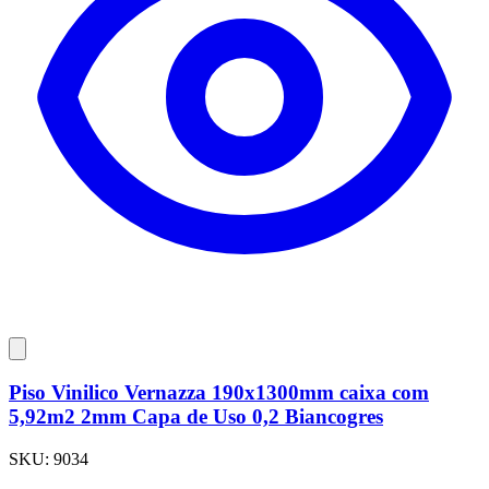
Piso Vinilico Vernazza 190x1300mm caixa com
5,92m2 2mm Capa de Uso 0,2 Biancogres
SKU:
9034