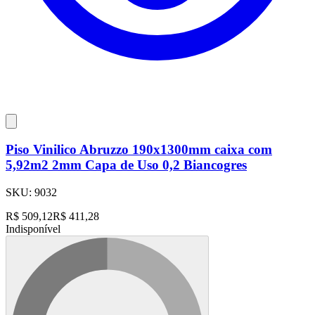
Piso Vinilico Abruzzo 190x1300mm caixa com
5,92m2 2mm Capa de Uso 0,2 Biancogres
SKU:
9032
R$
509,12
R$
411,28
Indisponível