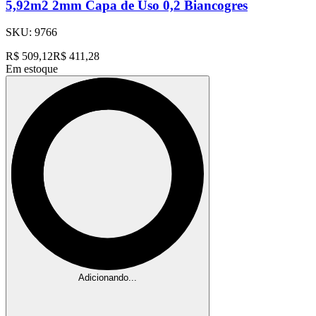
5,92m2 2mm Capa de Uso 0,2 Biancogres
SKU:
9766
R$
509,12
R$
411,28
Em estoque
Adicionando...