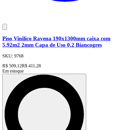
Piso Vinilico Ravena 190x1300mm caixa com
5,92m2 2mm Capa de Uso 0,2 Biancogres
SKU:
9768
R$
509,12
R$
411,28
Em estoque